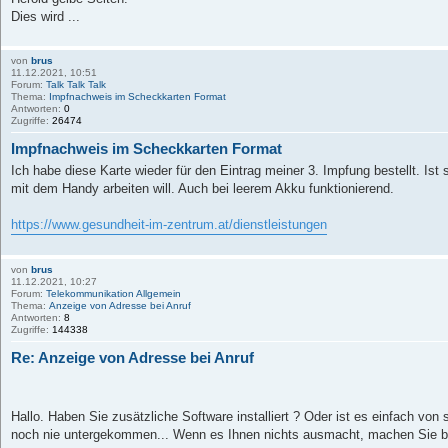
Dies wird ...
von
brus
11.12.2021, 10:51
Forum:
Talk Talk Talk
Thema:
Impfnachweis im Scheckkarten Format
Antworten:
0
Zugriffe:
26474
Impfnachweis im Scheckkarten Format
Ich habe diese Karte wieder für den Eintrag meiner 3. Impfung bestellt. Ist
mit dem Handy arbeiten will. Auch bei leerem Akku funktionierend.
https://www.gesundheit-im-zentrum.at/dienstleistungen
von
brus
11.12.2021, 10:27
Forum:
Telekommunikation Allgemein
Thema:
Anzeige von Adresse bei Anruf
Antworten:
8
Zugriffe:
144338
Re: Anzeige von Adresse bei Anruf
Hallo. Haben Sie zusätzliche Software installiert ? Oder ist es einfach von 
noch nie untergekommen... Wenn es Ihnen nichts ausmacht, machen Sie bit