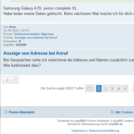
Samsung Galaxy A70, yesss complete XL.
Habe leider meine Daten gelöscht. Beim nächstem Mal mache ich für dich 
von
brus
21.06.2021, 14:51
Forum:
Telekommunikation Allgemein
Thema:
Anzeige von Adresse bei Anruf
Antworten:
8
Zugriffe:
144338
Anzeige von Adresse bei Anruf
Bei Gesprächen sehe ich manchmal die Adresse und Namen zusätzlich zu
Wie funktioniert dies?
Seite
1
von
397
1
2
3
4
5
Die Suche ergab 5953 Treffer
…
Foren-Übersicht
Alle Cookies
Powered by
phpBB
® Forum Software © phpBB Limited
Deutsche Übersetzung durch
phpBB.de
Impressum
|
Datenschutzerklärung