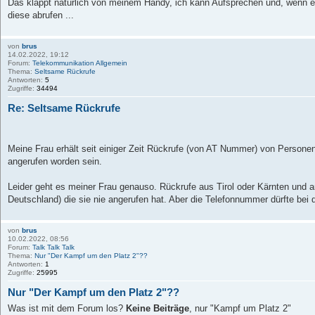
Das klappt natürlich von meinem Handy, ich kann Aufsprechen und, wenn ei
diese abrufen ...
von
brus
14.02.2022, 19:12
Forum:
Telekommunikation Allgemein
Thema:
Seltsame Rückrufe
Antworten:
5
Zugriffe:
34494
Re: Seltsame Rückrufe
Meine Frau erhält seit einiger Zeit Rückrufe (von AT Nummer) von Personen
angerufen worden sein.
Leider geht es meiner Frau genauso. Rückrufe aus Tirol oder Kärnten und
Deutschland) die sie nie angerufen hat. Aber die Telefonnummer dürfte bei d
von
brus
10.02.2022, 08:56
Forum:
Talk Talk Talk
Thema:
Nur "Der Kampf um den Platz 2"??
Antworten:
1
Zugriffe:
25995
Nur "Der Kampf um den Platz 2"??
Was ist mit dem Forum los?
Keine Beiträge
, nur "Kampf um Platz 2"