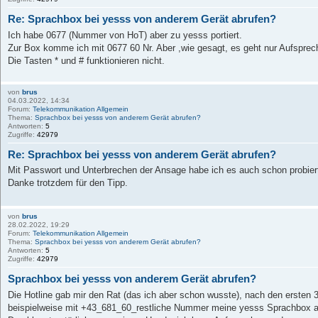
Re: Sprachbox bei yesss von anderem Gerät abrufen?
Ich habe 0677 (Nummer von HoT) aber zu yesss portiert.
Zur Box komme ich mit 0677 60 Nr. Aber ,wie gesagt, es geht nur Aufsprec
Die Tasten * und # funktionieren nicht.
von
brus
04.03.2022, 14:34
Forum:
Telekommunikation Allgemein
Thema:
Sprachbox bei yesss von anderem Gerät abrufen?
Antworten:
5
Zugriffe:
42979
Re: Sprachbox bei yesss von anderem Gerät abrufen?
Mit Passwort und Unterbrechen der Ansage habe ich es auch schon probiert,
Danke trotzdem für den Tipp.
von
brus
28.02.2022, 19:29
Forum:
Telekommunikation Allgemein
Thema:
Sprachbox bei yesss von anderem Gerät abrufen?
Antworten:
5
Zugriffe:
42979
Sprachbox bei yesss von anderem Gerät abrufen?
Die Hotline gab mir den Rat (das ich aber schon wusste), nach den ersten 3
beispielweise mit +43_681_60_restliche Nummer meine yesss Sprachbox 