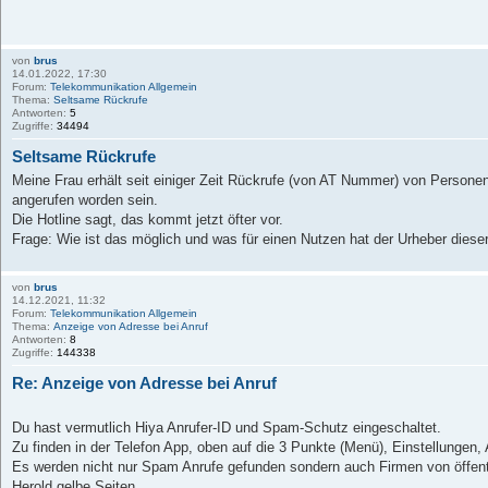
von
brus
14.01.2022, 17:30
Forum:
Telekommunikation Allgemein
Thema:
Seltsame Rückrufe
Antworten:
5
Zugriffe:
34494
Seltsame Rückrufe
Meine Frau erhält seit einiger Zeit Rückrufe (von AT Nummer) von Personen
angerufen worden sein.
Die Hotline sagt, das kommt jetzt öfter vor.
Frage: Wie ist das möglich und was für einen Nutzen hat der Urheber diese
von
brus
14.12.2021, 11:32
Forum:
Telekommunikation Allgemein
Thema:
Anzeige von Adresse bei Anruf
Antworten:
8
Zugriffe:
144338
Re: Anzeige von Adresse bei Anruf
Du hast vermutlich Hiya Anrufer-ID und Spam-Schutz eingeschaltet.
Zu finden in der Telefon App, oben auf die 3 Punkte (Menü), Einstellungen
Es werden nicht nur Spam Anrufe gefunden sondern auch Firmen von öffent
Herold gelbe Seiten.