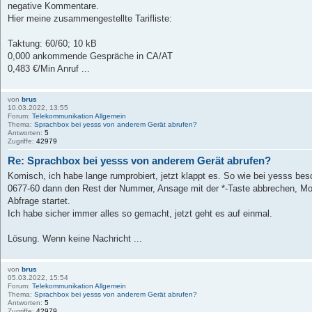
negative Kommentare.
Hier meine zusammengestellte Tarifliste:
Taktung: 60/60; 10 kB
0,000 ankommende Gespräche in CA/AT
0,483 €/Min Anruf ...
von
brus
10.03.2022, 13:55
Forum:
Telekommunikation Allgemein
Thema:
Sprachbox bei yesss von anderem Gerät abrufen?
Antworten:
5
Zugriffe:
42979
Re: Sprachbox bei yesss von anderem Gerät abrufen?
Komisch, ich habe lange rumprobiert, jetzt klappt es. So wie bei yesss bes
0677-60 dann den Rest der Nummer, Ansage mit der *-Taste abbrechen, Mo
Abfrage startet.
Ich habe sicher immer alles so gemacht, jetzt geht es auf einmal.
Lösung. Wenn keine Nachricht ...
von
brus
05.03.2022, 15:54
Forum:
Telekommunikation Allgemein
Thema:
Sprachbox bei yesss von anderem Gerät abrufen?
Antworten:
5
Zugriffe:
42979