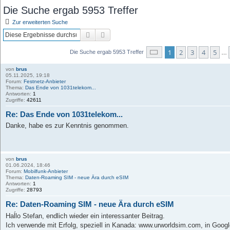
Die Suche ergab 5953 Treffer
Zur erweiterten Suche
Suche
Erweiterte Suche
Seite
1
von
397
1
2
3
4
5
Die Suche ergab 5953 Treffer
…
von
brus
05.11.2025, 19:18
Forum:
Festnetz-Anbieter
Thema:
Das Ende von 1031telekom...
Antworten:
1
Zugriffe:
42611
Re: Das Ende von 1031telekom...
Danke, habe es zur Kenntnis genommen.
von
brus
01.06.2024, 18:46
Forum:
Mobilfunk-Anbieter
Thema:
Daten-Roaming SIM - neue Ära durch eSIM
Antworten:
1
Zugriffe:
28793
Re: Daten-Roaming SIM - neue Ära durch eSIM
Haĺlo Stefan, endlich wieder ein interessanter Beitrag.
Ich verwende mit Erfolg, speziell in Kanada: www.urworldsim.com, in Google f