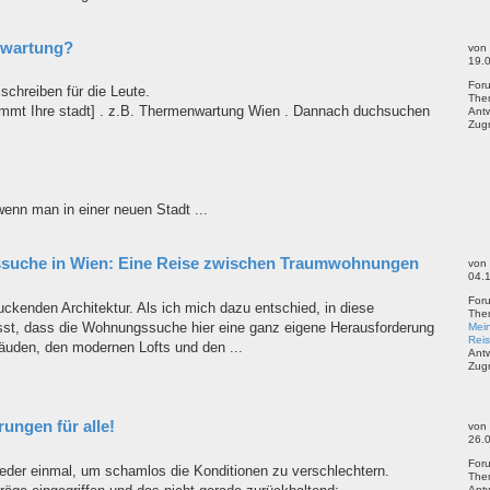
nwartung?
von
19.
For
schreiben für die Leute.
The
ommt Ihre stadt] . z.B. Thermenwartung Wien . Dannach duchsuchen
Ant
Zugr
 wenn man in einer neuen Stadt ...
suche in Wien: Eine Reise zwischen Traumwohnungen
von
04.
For
uckenden Architektur. Als ich mich dazu entschied, in diese
The
sst, dass die Wohnungssuche hier eine ganz eigene Herausforderung
Mei
Rei
bäuden, den modernen Lofts und den ...
Ant
Zugr
ungen für alle!
von
26.
For
ieder einmal, um schamlos die Konditionen zu verschlechtern.
The
Ant