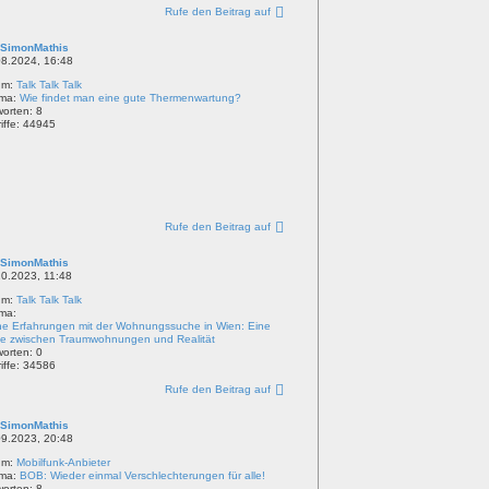
Rufe den Beitrag auf
SimonMathis
08.2024, 16:48
um:
Talk Talk Talk
ma:
Wie findet man eine gute Thermenwartung?
worten:
8
iffe:
44945
Rufe den Beitrag auf
SimonMathis
10.2023, 11:48
um:
Talk Talk Talk
ma:
ne Erfahrungen mit der Wohnungssuche in Wien: Eine
se zwischen Traumwohnungen und Realität
worten:
0
iffe:
34586
Rufe den Beitrag auf
SimonMathis
09.2023, 20:48
um:
Mobilfunk-Anbieter
ma:
BOB: Wieder einmal Verschlechterungen für alle!
worten:
8