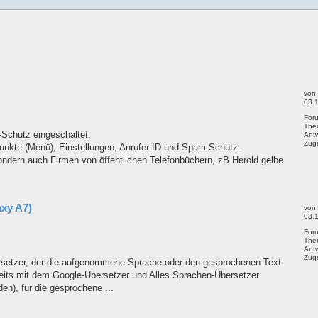
Suche
von
03.
For
The
-Schutz eingeschaltet.
Ant
Zugr
 Punkte (Menü), Einstellungen, Anrufer-ID und Spam-Schutz.
ndern auch Firmen von öffentlichen Telefonbüchern, zB Herold gelbe
axy A7)
von
03.
For
The
Ant
Zugr
ersetzer, der die aufgenommene Sprache oder den gesprochenen Text
reits mit dem Google-Übersetzer und Alles Sprachen-Übersetzer
en), für die gesprochene ...