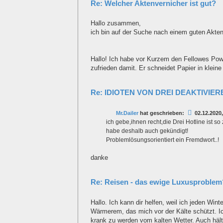
Re: Welcher Aktenvernicher ist gut?
Hallo zusammen,
ich bin auf der Suche nach einem guten Akten
Hallo! Ich habe vor Kurzem den Fellowes Powe
zufrieden damit. Er schneidet Papier in kleine 
Re: IDIOTEN VON DREI DEAKTIVIE
Mr.Dailer
hat geschrieben:
02.12.2020,
ich gebe,ihnen recht,die Drei Hotline ist so
habe deshalb auch gekündigt!
Problemlösungsorientiert ein Fremdwort..!
danke
Re: Reisen - das ewige Luxusproblem
Hallo. Ich kann dir helfen, weil ich jeden Wi
Wärmerem, das mich vor der Kälte schützt. Ich
krank zu werden vom kalten Wetter. Auch häl