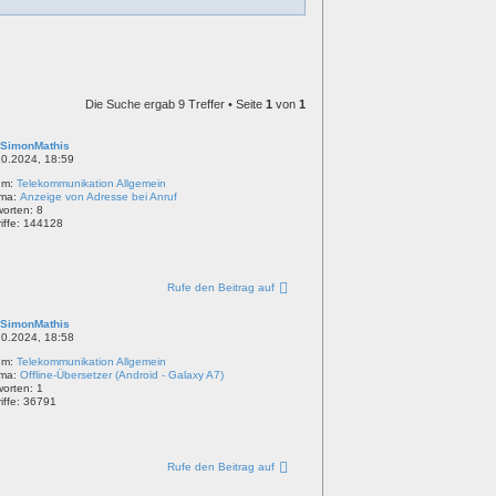
Die Suche ergab 9 Treffer • Seite
1
von
1
SimonMathis
10.2024, 18:59
um:
Telekommunikation Allgemein
ma:
Anzeige von Adresse bei Anruf
worten:
8
iffe:
144128
Rufe den Beitrag auf
SimonMathis
10.2024, 18:58
um:
Telekommunikation Allgemein
ma:
Offline-Übersetzer (Android - Galaxy A7)
worten:
1
iffe:
36791
Rufe den Beitrag auf