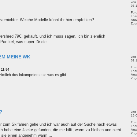
von
03.
For
The
vernichter. Welche Modelle könnt ihr hier empfehlen?
Ant
Zugr
rshred 79Ci gekauft, und ich muss sagen, ich bin ziemlich
Partikel, was super für die ...
REM MEINE WK
von
03.
For
 11:54
The
 zimlich das Inkompetenteste was es gibt..
Ant
Zugr
?
von
19.
For
nter zum Skifahren gehe und ich war auch auf der Suche nach etwas
The
 habe eine Jacke gefunden, die mir hilft, warm zu bleiben und nicht
Ant
Zugr
t sie einen angenehm warm ...