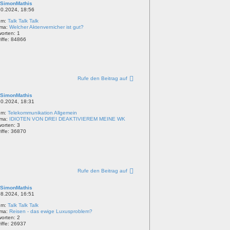
SimonMathis
10.2024, 18:56
um:
Talk Talk Talk
ma:
Welcher Aktenvernicher ist gut?
worten:
1
iffe:
84866
Rufe den Beitrag auf
SimonMathis
10.2024, 18:31
um:
Telekommunikation Allgemein
ma:
IDIOTEN VON DREI DEAKTIVIEREM MEINE WK
worten:
3
iffe:
36870
Rufe den Beitrag auf
SimonMathis
08.2024, 16:51
um:
Talk Talk Talk
ma:
Reisen - das ewige Luxusproblem?
worten:
2
iffe:
26937