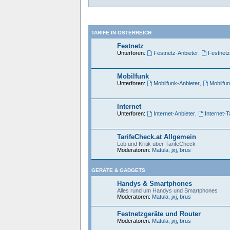
TARIFE IN ÖSTERREICH
Festnetz
Unterforen:
Festnetz-Anbieter
,
Festnetz
Mobilfunk
Unterforen:
Mobilfunk-Anbieter
,
Mobilfun
Internet
Unterforen:
Internet-Anbieter
,
Internet-T
TarifeCheck.at Allgemein
Lob und Kritik über TarifeCheck
Moderatoren:
Matula
,
jxj
,
brus
GERÄTE & GADGETS
Handys & Smartphones
Alles rund um Handys und Smartphones
Moderatoren:
Matula
,
jxj
,
brus
Festnetzgeräte und Router
Moderatoren:
Matula
,
jxj
,
brus