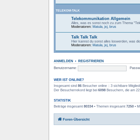
TELEKOM-TALK
Telekommunikation Allgemein
Alles, was es sonst noch zu zum Thema "Tele
Moderatoren:
Matula
,
jxj
,
brus
Talk Talk Talk
Hier kannst du sonst alles loswerden, was di
Moderatoren:
Matula
,
jxj
,
brus
ANMELDEN
•
REGISTRIEREN
Benutzername:
Passwo
WER IST ONLINE?
Insgesamt sind
86
Besucher online :: 3 sichtbare Mitglie
Der Besucherrekord liegt bei
6098
Besuchern, die am 22.1
STATISTIK
Beiträge insgesamt
80334
• Themen insgesamt
7250
• M
Foren-Übersicht