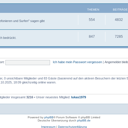
THEMEN
BEITRÄGE
554
4832
fonieren und Surfen" sagen gibt
847
7285
ch bedrückt.
rt:
Ich habe mein Passwort vergessen
|
Angemeldet blei
der, 0 unsichtbare Mitglieder und 83 Gäste (basierend auf den aktiven Besuchern der letzten 
0.2025, 18:09 gleichzeitig online waren.
itglieder insgesamt
3216
• Unser neuestes Mitglied:
lukas1979
Powered by
phpBB
® Forum Software © phpBB Limited
Deutsche Übersetzung durch
phpBB.de
Impressum
|
Datenschutzerklärung