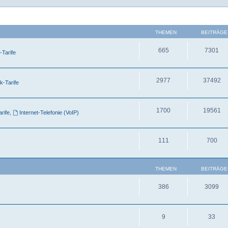
THEMEN
BEITRÄGE
665
7301
-Tarife
2977
37492
k-Tarife
1700
19561
arife
,
Internet-Telefonie (VoIP)
111
700
THEMEN
BEITRÄGE
386
3099
9
33