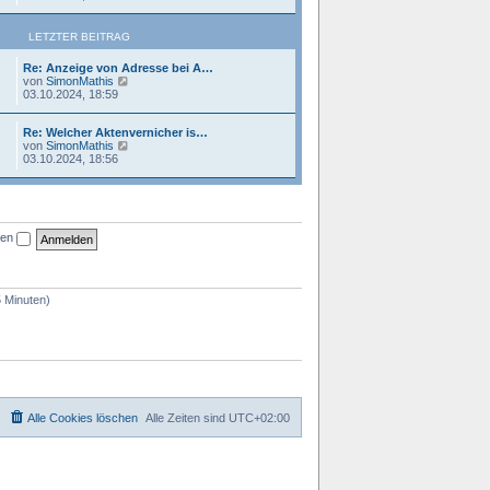
u
r
e
B
s
e
LETZTER BEITRAG
t
i
e
t
Re: Anzeige von Adresse bei A…
r
r
N
von
SimonMathis
B
a
e
03.10.2024, 18:59
e
g
u
i
e
t
Re: Welcher Aktenvernicher is…
s
r
N
von
SimonMathis
t
a
e
03.10.2024, 18:56
e
g
u
r
e
B
s
e
t
i
e
t
r
r
ben
B
a
e
g
i
t
5 Minuten)
r
a
g
Alle Cookies löschen
Alle Zeiten sind
UTC+02:00