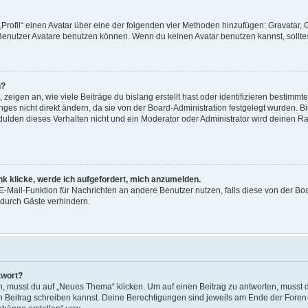
„Profil“ einen Avatar über eine der folgenden vier Methoden hinzufügen: Gravatar,
enutzer Avatare benutzen können. Wenn du keinen Avatar benutzen kannst, solltest
n?
eigen an, wie viele Beiträge du bislang erstellt hast oder identifizieren bestimm
es nicht direkt ändern, da sie von der Board-Administration festgelegt wurden. Bi
lden dieses Verhalten nicht und ein Moderator oder Administrator wird deinen R
nk klicke, werde ich aufgefordert, mich anzumelden.
e E-Mail-Funktion für Nachrichten an andere Benutzer nutzen, falls diese von der Bo
durch Gäste verhindern.
twort?
musst du auf „Neues Thema“ klicken. Um auf einen Beitrag zu antworten, musst du
nen Beitrag schreiben kannst. Deine Berechtigungen sind jeweils am Ende der Foren- 