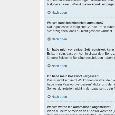
dort enthaltenen Anweisungen. Ansonsten prüfe, 
bist, dass deine E-Mail-Adresse korrekt eingege
Nach oben
Warum kann ich mich nicht anmelden?
Dafür gibt es viele mögliche Gründe. Prüfe zunäc
sicherzugehen, dass du nicht gesperrt wurdest. E
Nach oben
Ich habe mich vor einiger Zeit registriert, ka
Es kann sein, dass ein Administrator dein Benut
längere Zeit keine Beiträge geschrieben haben, 
Nach oben
Ich habe mein Passwort vergessen!
Das ist nicht schlimm! Wir können dir zwar dein 
habe mein Passwort vergessen“ klickst und den 
Solltest du trotzdem nicht in der Lage sein, dei
Nach oben
Warum werde ich automatisch abgemeldet?
Wenn du beim Anmelden das Kontrollkästchen „An