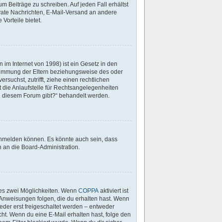
m Beiträge zu schreiben. Auf jeden Fall erhältst
Private Nachrichten, E-Mail-Versand an andere
 Vorteile bietet.
im Internet von 1998) ist ein Gesetz in den
stimmung der Eltern beziehungsweise des oder
rsuchst, zutrifft, ziehe einen rechtlichen
 die Anlaufstelle für Rechtsangelegenheiten
 zu diesem Forum gibt?“ behandelt werden.
 anmelden können. Es könnte auch sein, dass
 an die Board-Administration.
 es zwei Möglichkeiten. Wenn
COPPA
aktiviert ist
 Anweisungen folgen, die du erhalten hast. Wenn
ieder erst freigeschaltet werden – entweder
icht. Wenn du eine E-Mail erhalten hast, folge den