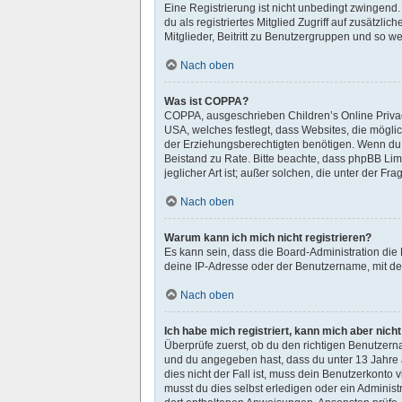
Eine Registrierung ist nicht unbedingt zwingend. 
du als registriertes Mitglied Zugriff auf zusätzl
Mitglieder, Beitritt zu Benutzergruppen und so wei
Nach oben
Was ist COPPA?
COPPA, ausgeschrieben Children’s Online Privacy
USA, welches festlegt, dass Websites, die mögl
der Erziehungsberechtigten benötigen. Wenn du dir
Beistand zu Rate. Bitte beachte, dass phpBB Lim
jeglicher Art ist; außer solchen, die unter der 
Nach oben
Warum kann ich mich nicht registrieren?
Es kann sein, dass die Board-Administration die
deine IP-Adresse oder der Benutzername, mit dem
Nach oben
Ich habe mich registriert, kann mich aber nich
Überprüfe zuerst, ob du den richtigen Benutzer
und du angegeben hast, dass du unter 13 Jahre a
dies nicht der Fall ist, muss dein Benutzerkonto
musst du dies selbst erledigen oder ein Administra