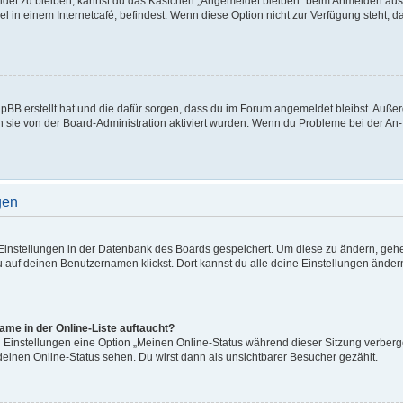
det zu bleiben, kannst du das Kästchen „Angemeldet bleiben“ beim Anmelden ausw
l in einem Internetcafé, befindest. Wenn diese Option nicht zur Verfügung steht, 
phpBB erstellt hat und die dafür sorgen, dass du im Forum angemeldet bleibst. Au
n sie von der Board-Administration aktiviert wurden. Wenn du Probleme bei der An
gen
e Einstellungen in der Datenbank des Boards gespeichert. Um diese zu ändern, gehe
u auf deinen Benutzernamen klickst. Dort kannst du alle deine Einstellungen änder
me in der Online-Liste auftaucht?
n Einstellungen eine Option „Meinen Online-Status während dieser Sitzung verber
deinen Online-Status sehen. Du wirst dann als unsichtbarer Besucher gezählt.