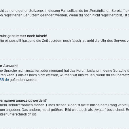
cht deiner eigenen Zeitzone. In diesem Fall solltest du im „Persönlichen Bereich“ d
on registrierten Benutzern geändert werden. Wenn du noch nicht registriert bist, ist d
renuhr geht immer noch falsch!
tig eingestellt hast und die Zeit trotzdem noch falsch ist, geht die Uhr des Servers v
ur Auswahl!
e Sprache nicht installiert oder niemand hat das Forum bislang in deine Sprache ü
ieren kann. Falls es noch nicht existiert, würden wir uns freuen, wenn du es übers
BB.de
gefunden werden.
tzernamen angezeigt werden?
inem Benutzernamen stehen. Eines dieser Bilder ist meist mit deinem Rang verknüpf
um angeben. Das andere, meist größere, Bild wird auch als „Avatar“ bezeichnet. Es
zer unterschiedlich ist.