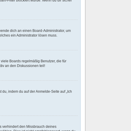
m-Filter blockiert wurde. Wenn du dir sicher
 wende dich an einen Board-Administrator, um
welches ein Administrator lösen muss.
viele Boards regelmäßig Benutzer, die für
iv an den Diskussionen teil!
st du, indem du auf der Anmelde-Seite auf „Ich
es verhindert den Missbrauch deines