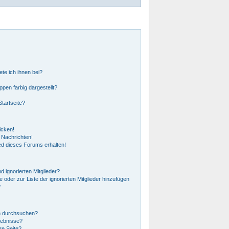
ete ich ihnen bei?
en farbig dargestellt?
tartseite?
icken!
 Nachrichten!
ed dieses Forums erhalten!
 ignorierten Mitglieder?
e oder zur Liste der ignorierten Mitglieder hinzufügen
?
n durchsuchen?
gebnisse?
e Seite?