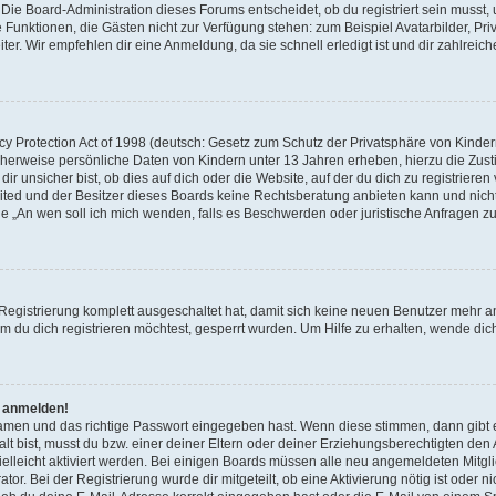
Die Board-Administration dieses Forums entscheidet, ob du registriert sein musst, u
iche Funktionen, die Gästen nicht zur Verfügung stehen: zum Beispiel Avatarbilder, 
ter. Wir empfehlen dir eine Anmeldung, da sie schnell erledigt ist und dir zahlreiche
 Protection Act of 1998 (deutsch: Gesetz zum Schutz der Privatsphäre von Kindern 
icherweise persönliche Daten von Kindern unter 13 Jahren erheben, hierzu die Zu
 unsicher bist, ob dies auf dich oder die Website, auf der du dich zu registrieren ve
ited und der Besitzer dieses Boards keine Rechtsberatung anbieten kann und nicht
Frage „An wen soll ich mich wenden, falls es Beschwerden oder juristische Anfragen
 Registrierung komplett ausgeschaltet hat, damit sich keine neuen Benutzer mehr
 du dich registrieren möchtest, gesperrt wurden. Um Hilfe zu erhalten, wende dich
t anmelden!
namen und das richtige Passwort eingegeben hast. Wenn diese stimmen, dann gibt
lt bist, musst du bzw. einer deiner Eltern oder deiner Erziehungsberechtigten den
 vielleicht aktiviert werden. Bei einigen Boards müssen alle neu angemeldeten Mitgl
tor. Bei der Registrierung wurde dir mitgeteilt, ob eine Aktivierung nötig ist oder n