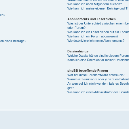
Wie kann ich nach Mitgliedern suchen?
Wie kann ich meine eigenen Beiträge und T
len?
Abonnements und Lesezeichen
Was ist der Unterschied zwischen einem L
oder Forum?
Wie kann ich ein Lesezeichen auf ein Them
Wie kann ich ein Forum abonnieren?
Wie deaktiviere ich meine Abonnements?
ben eines Beitrags?
Dateianhänge
Welche Dateianhänge sind in diesem Forum
Kann ich eine Übersicht all meiner Dateianh
phpBB betreffende Fragen
Wer hat diese Forensoftware entwickelt?
Warum ist Funktion x oder y nicht enthalten
An wen soll ich mich wenden, falls es Besc
gibt?
Wie kann ich einen Administrator des Board