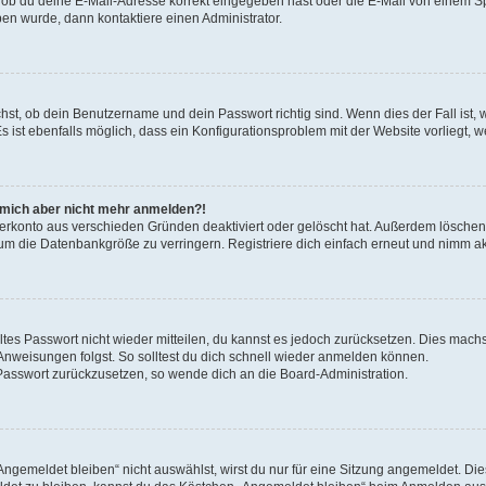
ob du deine E-Mail-Adresse korrekt eingegeben hast oder die E-Mail von einem Spa
ben wurde, dann kontaktiere einen Administrator.
hst, ob dein Benutzername und dein Passwort richtig sind. Wenn dies der Fall ist,
s ist ebenfalls möglich, dass ein Konfigurationsproblem mit der Website vorliegt, 
nn mich aber nicht mehr anmelden?!
zerkonto aus verschieden Gründen deaktiviert oder gelöscht hat. Außerdem löschen 
um die Datenbankgröße zu verringern. Registriere dich einfach erneut und nimm akt
altes Passwort nicht wieder mitteilen, du kannst es jedoch zurücksetzen. Dies mach
Anweisungen folgst. So solltest du dich schnell wieder anmelden können.
n Passwort zurückzusetzen, so wende dich an die Board-Administration.
gemeldet bleiben“ nicht auswählst, wirst du nur für eine Sitzung angemeldet. Di