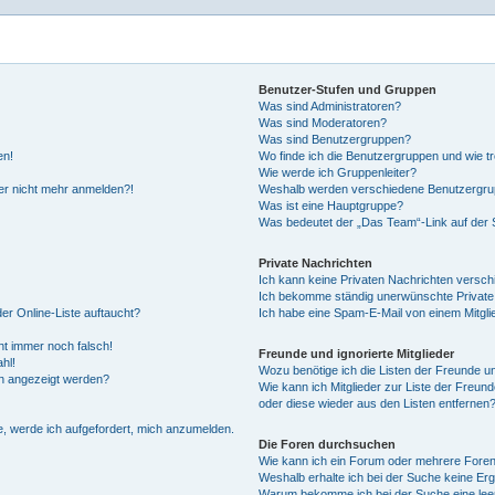
Benutzer-Stufen und Gruppen
Was sind Administratoren?
Was sind Moderatoren?
Was sind Benutzergruppen?
en!
Wo finde ich die Benutzergruppen und wie tr
Wie werde ich Gruppenleiter?
aber nicht mehr anmelden?!
Weshalb werden verschiedene Benutzergrupp
Was ist eine Hauptgruppe?
Was bedeutet der „Das Team“-Link auf der S
Private Nachrichten
Ich kann keine Privaten Nachrichten versch
Ich bekomme ständig unerwünschte Private
er Online-Liste auftaucht?
Ich habe eine Spam-E-Mail von einem Mitgli
eht immer noch falsch!
Freunde und ignorierte Mitglieder
hl!
Wozu benötige ich die Listen der Freunde und
en angezeigt werden?
Wie kann ich Mitglieder zur Liste der Freund
oder diese wieder aus den Listen entfernen
e, werde ich aufgefordert, mich anzumelden.
Die Foren durchsuchen
Wie kann ich ein Forum oder mehrere Fore
Weshalb erhalte ich bei der Suche keine Er
Warum bekomme ich bei der Suche eine leer