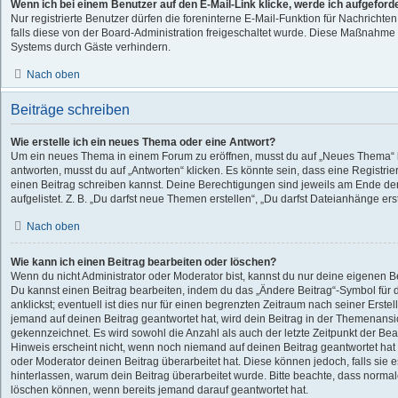
Wenn ich bei einem Benutzer auf den E-Mail-Link klicke, werde ich aufgeford
Nur registrierte Benutzer dürfen die foreninterne E-Mail-Funktion für Nachricht
falls diese von der Board-Administration freigeschaltet wurde. Diese Maßnahme
Systems durch Gäste verhindern.
Nach oben
Beiträge schreiben
Wie erstelle ich ein neues Thema oder eine Antwort?
Um ein neues Thema in einem Forum zu eröffnen, musst du auf „Neues Thema“ k
antworten, musst du auf „Antworten“ klicken. Es könnte sein, dass eine Registrier
einen Beitrag schreiben kannst. Deine Berechtigungen sind jeweils am Ende der
aufgelistet. Z. B. „Du darfst neue Themen erstellen“, „Du darfst Dateianhänge ers
Nach oben
Wie kann ich einen Beitrag bearbeiten oder löschen?
Wenn du nicht Administrator oder Moderator bist, kannst du nur deine eigenen B
Du kannst einen Beitrag bearbeiten, indem du das „Ändere Beitrag“-Symbol für
anklickst; eventuell ist dies nur für einen begrenzten Zeitraum nach seiner Erste
jemand auf deinen Beitrag geantwortet hat, wird dein Beitrag in der Themenansic
gekennzeichnet. Es wird sowohl die Anzahl als auch der letzte Zeitpunkt der Be
Hinweis erscheint nicht, wenn noch niemand auf deinen Beitrag geantwortet hat
oder Moderator deinen Beitrag überarbeitet hat. Diese können jedoch, falls sie es
hinterlassen, warum dein Beitrag überarbeitet wurde. Bitte beachte, dass normal
löschen können, wenn bereits jemand darauf geantwortet hat.