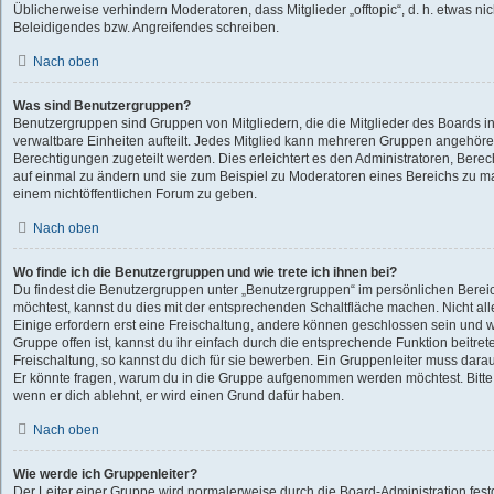
Üblicherweise verhindern Moderatoren, dass Mitglieder „offtopic“, d. h. etwas 
Beleidigendes bzw. Angreifendes schreiben.
Nach oben
Was sind Benutzergruppen?
Benutzergruppen sind Gruppen von Mitgliedern, die die Mitglieder des Boards in
verwaltbare Einheiten aufteilt. Jedes Mitglied kann mehreren Gruppen angehö
Berechtigungen zugeteilt werden. Dies erleichtert es den Administratoren, Bere
auf einmal zu ändern und sie zum Beispiel zu Moderatoren eines Bereichs zu ma
einem nichtöffentlichen Forum zu geben.
Nach oben
Wo finde ich die Benutzergruppen und wie trete ich ihnen bei?
Du findest die Benutzergruppen unter „Benutzergruppen“ im persönlichen Bereic
möchtest, kannst du dies mit der entsprechenden Schaltfläche machen. Nicht all
Einige erfordern erst eine Freischaltung, andere können geschlossen sein und w
Gruppe offen ist, kannst du ihr einfach durch die entsprechende Funktion beitret
Freischaltung, so kannst du dich für sie bewerben. Ein Gruppenleiter muss dar
Er könnte fragen, warum du in die Gruppe aufgenommen werden möchtest. Bitte 
wenn er dich ablehnt, er wird einen Grund dafür haben.
Nach oben
Wie werde ich Gruppenleiter?
Der Leiter einer Gruppe wird normalerweise durch die Board-Administration festg