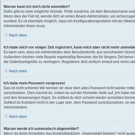
Warum kann ich mich nicht anmelden?
Dafür gibt es viele mögliche Gründe. Prüfe zunächst, ob dein Benutzername und 
Wenn dies der Fall ist, wende dich an einen Board-Administrator, um sicherzuge
wurdest. Es ist ebenfalls möglich, dass ein Konfigurationsproblem mit der Websit
Administrator lösen muss.
Nach oben
Ich habe mich vor einiger Zeit registriert, kann mich aber nicht mehr anmeld
Es kann sein, dass ein Administrator dein Benutzerkonto aus verschieden Gründe
Außerdem löschen viele Boards regelmäßig Benutzer, die für längere Zeit kein
die Datenbankgröße zu verringern. Registriere dich einfach erneut und nimm akti
Nach oben
Ich habe mein Passwort vergessen!
Das ist nicht schlimm! Wir können dir zwar dein altes Passwort nicht wieder mitte
zurücksetzen. Dies machst du, indem du auf der Anmelde-Seite auf „Ich habe me
und den Anweisungen folgst. So solltest du dich schnell wieder anmelden könne
Solltest du trotzdem nicht in der Lage sein, dein Passwort zurückzusetzen, so w
Administration.
Nach oben
Warum werde ich automatisch abgemeldet?
Wenn du beim Anmelden das Kontrollkästchen „Angemeldet bleiben“ nicht auswähl