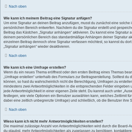
Nach oben
Wie kann ich meinem Beitrag eine Signatur anfügen?
Um eine Signatur an deinen Beitrag anzufügen, musst du zunächst eine solche 
persönlichen Bereich entwerfen. Nachdem du die Signatur erstellt und gespeiche
Beitrag das Kästchen „Signatur anhängen“ aktivieren. Du kannst eine Signatur 
deinem persönlichen Bereich das standardmäßige Anhängen deiner Signatur akt
einzelnen Beitrag dennoch ohne Signatur verfassen möchtest, so kannst du dort
„Signatur anhängen“ wieder deaktivieren.
Nach oben
Wie kann ich eine Umfrage erstellen?
Wenn du ein neues Thema eröffnest oder den ersten Beitrag eines Themas bearbe
„Umfrage erstellen“ unterhalb des Formulars zur Beitragserstellung. Solltest du 
können, so hast du wahrscheinlich nicht die Berechtigung, Umfragen zu erstellen.
mindestens zwei Antwortmöglichkeiten in die entsprechenden Felder eingeben u
jede Antwortmöglichkeit in einer eigenen Zeile steht. Du kannst auch unter „Au
festlegen, wie viele Optionen ein Benutzer auswählen kann, welches Zeitlimit für
dabei eine zeitlich unbegrenzte Umfrage) und schließlich, ob die Benutzer ihr
Nach oben
Wieso kann ich nicht mehr Antwortmöglichkeiten erstellen?
Die maximal zulässige Anzahl von Antwortmöglichkeiten wird durch die Board-Ad
du glaubst, mehr Antwortmöglichkeiten als zugelassen zu benötigen, kontaktiere 