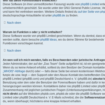
Wer hat diese Forensoftware entwickelt?
Diese Software (in ihrer unmodifizierten Fassung) wurde von
phpBB Limited
entw
urheberrechtlich geschützt. Sie wurde unter der GNU General Public License, Ver
und kann frei vertrieben werden. Weitere Details findest du
auf der Seite von ph
deutschsprachige Anlaufstelle ist unter
phpBB.de
zu finden.
Nach oben
Warum ist Funktion x oder y nicht enthalten?
Diese Software wurde von phpBB Limited geschrieben. Wenn du denkst, dass ei
werden sollte, dann besuche
phpBB Ideas
, wo du deine Stimme für bestehend
Funktionen vorschlagen kannst.
Nach oben
An wen soll ich mich wenden, falls es Beschwerden oder juristische Anfrag
Jeder Administrator, der auf der „Das Team“-Seite aufgeführt ist, ist ein geeigne
Wenn du so keine Antwort erhältst, solltest du den Besitzer der Domain kontaktie
„WHOIS“-Abfrage
durch) oder — falls diese Seite bei einem kostenlosen Webhoster
funpic.de usw. liegt — den Support oder den Abuse-Kontakt des betreffenden Die
phpBB Limited (phpBB.com) und phpBB Deutschland e. V. (phpBB.de)
absolut k
Benutzung oder den oder die Benutzer der Forensoftware haben und dafür in ke
herangezogen werden können. Kontaktiere daher nie phpBB Limited oder phpBB
Zusammenhang mit jeglichen juristischen Fragen (Unterlassungserklärungen, Ha
nicht direkt
auf die Websiten phpbb.com, phpbb.de oder die phpBB-Software sel
Limited oder phpBB Deutschland e. V. E-Mails schreibst, die die
Softwarenutzun
du, wenn überhaupt, höchstens eine knappe Antwort erhalten.