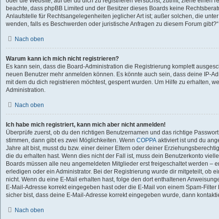
oder die Website, auf der du dich zu registrieren versuchst, zutrifft, ziehe einen r
beachte, dass phpBB Limited und der Besitzer dieses Boards keine Rechtsberat
Anlaufstelle für Rechtsangelegenheiten jeglicher Art ist; außer solchen, die unte
wenden, falls es Beschwerden oder juristische Anfragen zu diesem Forum gibt?
Nach oben
Warum kann ich mich nicht registrieren?
Es kann sein, dass die Board-Administration die Registrierung komplett ausgesch
neuen Benutzer mehr anmelden können. Es könnte auch sein, dass deine IP-Ad
mit dem du dich registrieren möchtest, gesperrt wurden. Um Hilfe zu erhalten, w
Administration.
Nach oben
Ich habe mich registriert, kann mich aber nicht anmelden!
Überprüfe zuerst, ob du den richtigen Benutzernamen und das richtige Passwor
stimmen, dann gibt es zwei Möglichkeiten. Wenn
COPPA
aktiviert ist und du an
Jahre alt bist, musst du bzw. einer deiner Eltern oder deiner Erziehungsberecht
die du erhalten hast. Wenn dies nicht der Fall ist, muss dein Benutzerkonto vielle
Boards müssen alle neu angemeldeten Mitglieder erst freigeschaltet werden – e
erledigen oder ein Administrator. Bei der Registrierung wurde dir mitgeteilt, ob ei
nicht. Wenn du eine E-Mail erhalten hast, folge den dort enthaltenen Anweisung
E-Mail-Adresse korrekt eingegeben hast oder die E-Mail von einem Spam-Filter 
sicher bist, dass deine E-Mail-Adresse korrekt eingegeben wurde, dann kontaktie
Nach oben