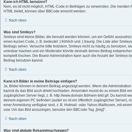
Kann ich HTML benutzen?
Nein, es ist nicht möglich, HTML-Code in Beiträgen zu verwenden. Die meisten 
HTML bietet, können über BBCode erreicht werden.
Nach oben
Was sind Smileys?
Smileys sind kleine Bilder, die benutzt werden können, um ein Gefühl auszudrüc
einen kurzen Code, z. B. bedeutet :) fröhlich und :( traurig. Die Liste aller Smil
Beitrags sehen. Versuche bitte trotzdem, Smileys nicht zu häufig zu benutzen, s
unlesbar machen und ein Moderator könnte deshalb deinen Beitrag entsprechen
komplett löschen. Die Board-Administration kann auch die Anzahl der Smileys b
Beitrag benutzen kannst.
Nach oben
Kann ich Bilder in meine Beiträge einfügen?
Ja, Bilder können in deinem Beitrag angezeigt werden. Wenn die Administration
kannst du das Bild auch direkt hochladen. Ansonsten musst du zu einem Bild verl
zugänglichen Server liegt, z. B. http://www.domain.tld/mein-bild.gif. Du kannst we
deinem eigenen PC befinden (außer es ist ein öffentlich zugänglicher Server), n
einer Anmeldung verfügbar sind, z. B. Hotmail- oder Yahoo-Mailboxen, mit eine
usw. Um das Bild anzuzeigen, benutze den BBCode-Tag „[img]“.
Nach oben
Was sind globale Bekanntmachungen?