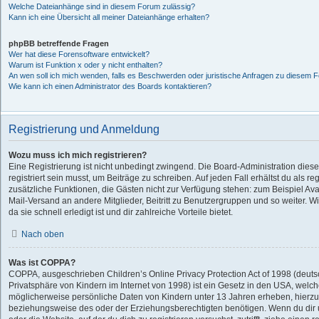
Welche Dateianhänge sind in diesem Forum zulässig?
Kann ich eine Übersicht all meiner Dateianhänge erhalten?
phpBB betreffende Fragen
Wer hat diese Forensoftware entwickelt?
Warum ist Funktion x oder y nicht enthalten?
An wen soll ich mich wenden, falls es Beschwerden oder juristische Anfragen zu diesem F
Wie kann ich einen Administrator des Boards kontaktieren?
Registrierung und Anmeldung
Wozu muss ich mich registrieren?
Eine Registrierung ist nicht unbedingt zwingend. Die Board-Administration dies
registriert sein musst, um Beiträge zu schreiben. Auf jeden Fall erhältst du als regi
zusätzliche Funktionen, die Gästen nicht zur Verfügung stehen: zum Beispiel Avat
Mail-Versand an andere Mitglieder, Beitritt zu Benutzergruppen und so weiter. 
da sie schnell erledigt ist und dir zahlreiche Vorteile bietet.
Nach oben
Was ist COPPA?
COPPA, ausgeschrieben Children’s Online Privacy Protection Act of 1998 (deut
Privatsphäre von Kindern im Internet von 1998) ist ein Gesetz in den USA, welche
möglicherweise persönliche Daten von Kindern unter 13 Jahren erheben, hierzu
beziehungsweise des oder der Erziehungsberechtigten benötigen. Wenn du dir un